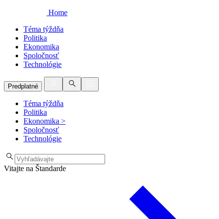
Home
Téma týždňa
Politika
Ekonomika
Spoločnosť
Technológie
Predplatné
Téma týždňa
Politika
Ekonomika
>
Spoločnosť
Technológie
Vitajte na Štandarde