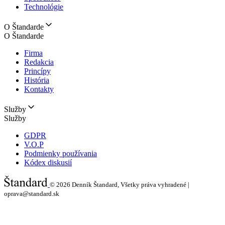
Technológie
O Štandarde
O Štandarde
Firma
Redakcia
Princípy
História
Kontakty
Služby
Služby
GDPR
V.O.P
Podmienky používania
Kódex diskusií
© 2026
Denník Štandard, Všetky práva vyhradené |
oprava@standard.sk