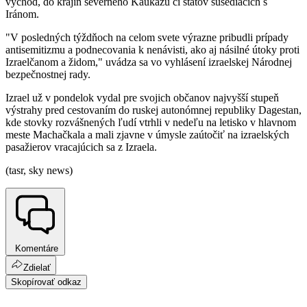
východ, do krajín severného Kaukazu či štátov susediacich s
Iránom.
"V posledných týždňoch na celom svete výrazne pribudli prípady
antisemitizmu a podnecovania k nenávisti, ako aj násilné útoky proti
Izraelčanom a židom," uvádza sa vo vyhlásení izraelskej Národnej
bezpečnostnej rady.
Izrael už v pondelok vydal pre svojich občanov najvyšší stupeň
výstrahy pred cestovaním do ruskej autonómnej republiky Dagestan,
kde stovky rozvášnených ľudí vtrhli v nedeľu na letisko v hlavnom
meste Machačkala a mali zjavne v úmysle zaútočiť na izraelských
pasažierov vracajúcich sa z Izraela.
(tasr, sky news)
Komentáre
Zdielať
Skopírovať odkaz