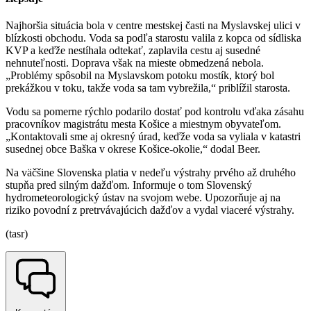
Najhoršia situácia bola v centre mestskej časti na Myslavskej ulici v
blízkosti obchodu. Voda sa podľa starostu valila z kopca od sídliska
KVP a keďže nestíhala odtekať, zaplavila cestu aj susedné
nehnuteľnosti. Doprava však na mieste obmedzená nebola.
„Problémy spôsobil na Myslavskom potoku mostík, ktorý bol
prekážkou v toku, takže voda sa tam vybrežila,“ priblížil starosta.
Vodu sa pomerne rýchlo podarilo dostať pod kontrolu vďaka zásahu
pracovníkov magistrátu mesta Košice a miestnym obyvateľom.
„Kontaktovali sme aj okresný úrad, keďže voda sa vyliala v katastri
susednej obce Baška v okrese Košice-okolie,“ dodal Beer.
Na väčšine Slovenska platia v nedeľu výstrahy prvého až druhého
stupňa pred silným dažďom. Informuje o tom Slovenský
hydrometeorologický ústav na svojom webe. Upozorňuje aj na
riziko povodní z pretrvávajúcich dažďov a vydal viaceré výstrahy.
(tasr)