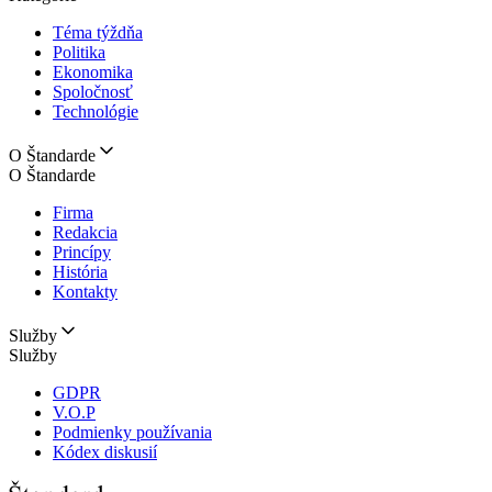
Téma týždňa
Politika
Ekonomika
Spoločnosť
Technológie
O Štandarde
O Štandarde
Firma
Redakcia
Princípy
História
Kontakty
Služby
Služby
GDPR
V.O.P
Podmienky používania
Kódex diskusií