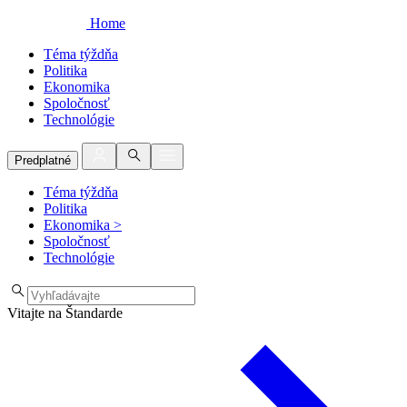
Home
Téma týždňa
Politika
Ekonomika
Spoločnosť
Technológie
Predplatné
Téma týždňa
Politika
Ekonomika
>
Spoločnosť
Technológie
Vitajte na Štandarde