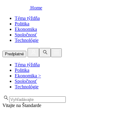
Home
Téma týždňa
Politika
Ekonomika
Spoločnosť
Technológie
Predplatné
Téma týždňa
Politika
Ekonomika
>
Spoločnosť
Technológie
Vitajte na Štandarde