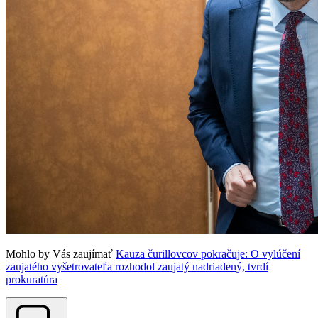
Mohlo by Vás zaujímať
Kauza čurillovcov pokračuje: O vylúčení
zaujatého vyšetrovateľa rozhodol zaujatý nadriadený, tvrdí
prokuratúra