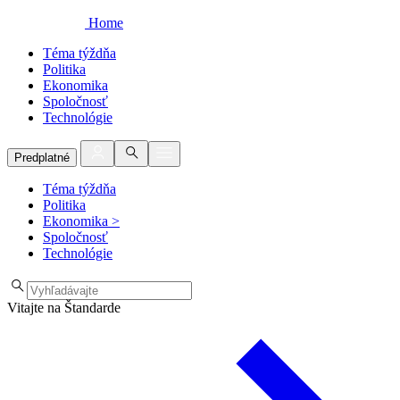
Home
Téma týždňa
Politika
Ekonomika
Spoločnosť
Technológie
Predplatné
Téma týždňa
Politika
Ekonomika
>
Spoločnosť
Technológie
Vitajte na Štandarde