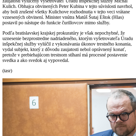
zaujatosti vylúčený vyšetrovateľ Úradu inšpekčnej služby Michal
Kulich. Obhajca obvinených Peter Kubina v tejto súvislosti navrhol,
aby boli zrušené všetky Kulichove rozhodnutia v tejto veci vrátane
vznesených obvinení. Minister vnútra Matúš Šutaj Eštok (Hlas)
postavil po nástupe do funkcie čurillovcov mimo služby.
Podľa bratislavskej krajskej prokuratúry je však nepochybné, že
uznesenie bezprostredne nadriadeného, ktorým vyšetrovateľa Úradu
inšpekčnej služby vylúčil z vykonávania úkonov trestného konania,
vydal subjekt, ktorý z dôvodu zaujatosti nebol oprávnený konať,
pretože v prebiehajúcom trestnom stíhaní má procesné postavenie
svedka a ako svedok aj vypovedal.
(tasr)