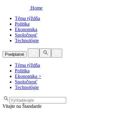
Home
Téma týždňa
Politika
Ekonomika
Spoločnosť
Technológie
Predplatné
Téma týždňa
Politika
Ekonomika
>
Spoločnosť
Technológie
Vitajte na Štandarde