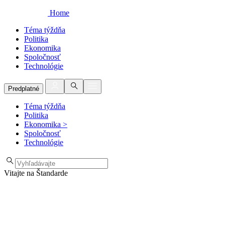
Home
Téma týždňa
Politika
Ekonomika
Spoločnosť
Technológie
Predplatné
Téma týždňa
Politika
Ekonomika
>
Spoločnosť
Technológie
Vitajte na Štandarde