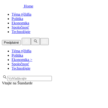
Home
Téma týždňa
Politika
Ekonomika
Spoločnosť
Technológie
Predplatné
Téma týždňa
Politika
Ekonomika
>
Spoločnosť
Technológie
Vitajte na Štandarde