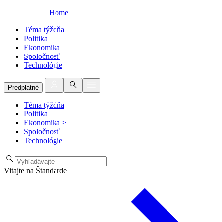
Home
Téma týždňa
Politika
Ekonomika
Spoločnosť
Technológie
Predplatné
Téma týždňa
Politika
Ekonomika
>
Spoločnosť
Technológie
Vitajte na Štandarde