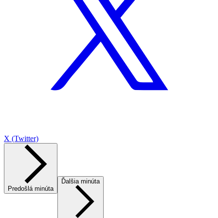
X (Twitter)
Ďalšia minúta
Predošlá minúta