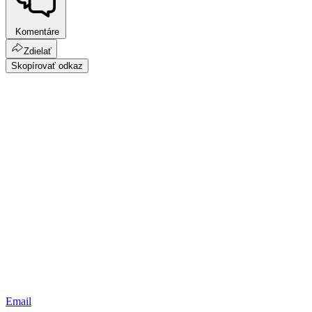
Komentáre
Zdielať
Skopírovať odkaz
Email