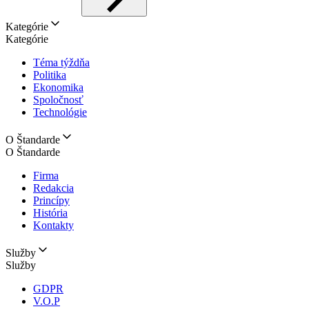
Kategórie
Kategórie
Téma týždňa
Politika
Ekonomika
Spoločnosť
Technológie
O Štandarde
O Štandarde
Firma
Redakcia
Princípy
História
Kontakty
Služby
Služby
GDPR
V.O.P