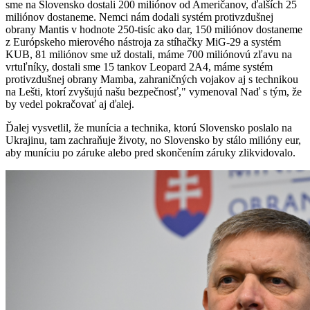
sme na Slovensko dostali 200 miliónov od Američanov, ďalších 25
miliónov dostaneme. Nemci nám dodali systém protivzdušnej
obrany Mantis v hodnote 250-tisíc ako dar, 150 miliónov dostaneme
z Európskeho mierového nástroja za stíhačky MiG-29 a systém
KUB, 81 miliónov sme už dostali, máme 700 miliónovú zľavu na
vrtuľníky, dostali sme 15 tankov Leopard 2A4, máme systém
protivzdušnej obrany Mamba, zahraničných vojakov aj s technikou
na Lešti, ktorí zvyšujú našu bezpečnosť," vymenoval Naď s tým, že
by vedel pokračovať aj ďalej.
Ďalej vysvetlil, že munícia a technika, ktorú Slovensko poslalo na
Ukrajinu, tam zachraňuje životy, no Slovensko by stálo milióny eur,
aby muníciu po záruke alebo pred skončením záruky zlikvidovalo.