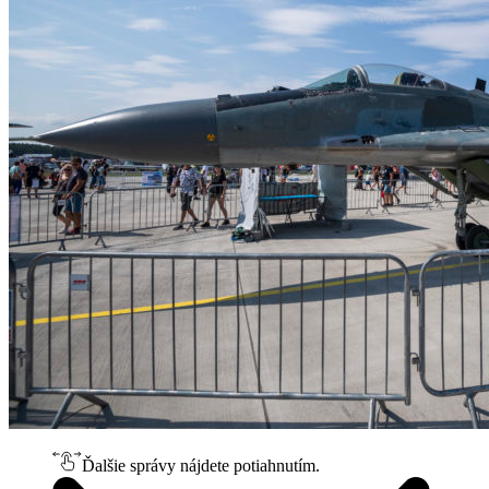
Ďalšie správy nájdete potiahnutím.