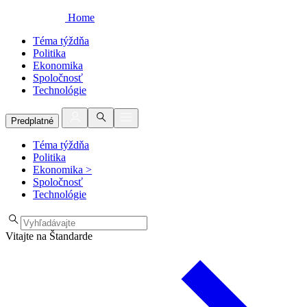
Home
Téma týždňa
Politika
Ekonomika
Spoločnosť
Technológie
Predplatné
Téma týždňa
Politika
Ekonomika
>
Spoločnosť
Technológie
Vitajte na Štandarde