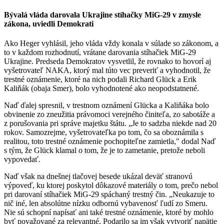
Bývalá vláda darovala Ukrajine stíhačky MiG-29 v zmysle
zákona, uviedli Demokrati
Ako Heger vyhlásil, jeho vláda vždy konala v súlade so zákonom, a
to v každom rozhodnutí, vrátane darovania stíhačiek MiG-29
Ukrajine. Predseda Demokratov vysvetlil, že rovnako to hovorí aj
vyšetrovateľ NAKA, ktorý mal túto vec preveriť a vyhodnotil, že
trestné oznámenie, ktoré na nich podali Richard Glück a Erik
Kaliňák (obaja Smer), bolo vyhodnotené ako neopodstatnené.
Naď ďalej spresnil, v trestnom oznámení Glücka a Kaliňáka bolo
obvinenie zo zneužitia právomoci verejného činiteľa, zo sabotáže a
z porušovania pri správe majetku štátu. „Je to sadzba niekde nad 20
rokov. Samozrejme, vyšetrovateľka po tom, čo sa oboznámila s
realitou, toto trestné oznámenie pochopiteľne zamietla," dodal Naď
s tým, že Glück klamal o tom, že je to zametanie, pretože neboli
vypovedať.
Naď však na dnešnej tlačovej besede ukázal deväť stranovú
výpoveď, ku ktorej poskytol dôkazové materiály o tom, prečo nebol
pri darovaní stíhačiek MiG-29 spáchaný trestný čin. „Neukazuje to
nič iné, len absolútne nízku odbornú vybavenosť ľudí zo Smeru.
Nie sú schopní napísať ani také trestné oznámenie, ktoré by mohlo
byť považované za relevantné. Podarilo sa im však vytvoriť napätie