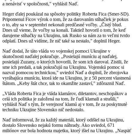
a nenávisť v spoločnosti," vyhlásil Naď.
Heger ďalej poukázal na spôsoby politiky Roberta Fica (Smer-SD).
Pripomenul Ficov výrok o tom, že za darovaním stíhačiek je pokus
o to, aby sa v septembri nekonali predčasné voľby. „Čistý blud.
Dnes už vieme, že voľby sa konali. Taktiež hovoril o tom, že keď
darujeme stíhačky na Ukrajinu, tak Rusko sa nám za to veľmi tvrdo
odplatí. Dnes už vidíme, že nič také sa nestalo," doplnil Heger.
Naď dodal, že táto vláda vo vojenskej pomoci Ukrajine v
skutočnosti naďalej pokračuje. „Posielajú muníciu aj naďalej,
posielajú Zuzany, o ktorých hovorili, že som ich daroval. Zistili, že
sme ich predali, a tak pokračujú na Ukrajinu. Vojenskú pomoc si
nazval pomocou technickou," uviedol Naď a doplnil, že zbrojovka
vyrábajúca muníciu, ktorá ide na Ukrajinu, je z 50 percent vlastnená
štátom. „Keby štát chce, tak to okamžite zastaví," zdôraznil Naď.
„Vláda Roberta Fica je vláda klamárov, diletantov, neschopákov a
celá ich politika je založená na tom, že ľudí klamali a strašili,"
vyhlásil Naď s tým, že verejnosť klamú aj v tom, že za poskytnuté
techniku Ukrajine Slovensko nič nedostalo.
Naď informoval, že za každý materiál, ktorý odišiel na Ukrajinu,
dostalo Slovensko nejakú formu náhrady. Ako uviedol, 671
miliónov eur bola hodnota majetku, ktorý išiel na Ukrajinu. „Naspäť