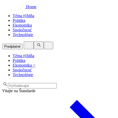
Home
Téma týždňa
Politika
Ekonomika
Spoločnosť
Technológie
Predplatné
Téma týždňa
Politika
Ekonomika
>
Spoločnosť
Technológie
Vitajte na Štandarde