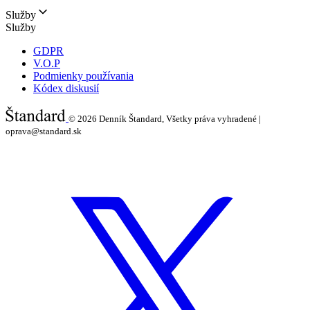
Služby
Služby
GDPR
V.O.P
Podmienky používania
Kódex diskusií
© 2026
Denník Štandard, Všetky práva vyhradené |
oprava@standard.sk