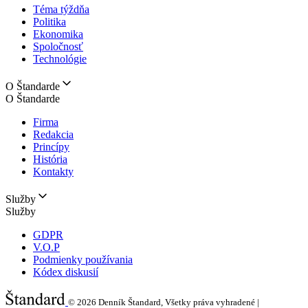
Téma týždňa
Politika
Ekonomika
Spoločnosť
Technológie
O Štandarde
O Štandarde
Firma
Redakcia
Princípy
História
Kontakty
Služby
Služby
GDPR
V.O.P
Podmienky používania
Kódex diskusií
© 2026
Denník Štandard, Všetky práva vyhradené |