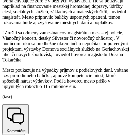
tvoria chýbajúce zdroje v bežných výdavkoch. Tie sa používajú
napríklad na financovanie mestskej hromadnej dopravy, údržby
ciest, sociálnych služieb, základných a materských škôl," uviedol
magistrát. Mesto pripravilo balíčky úsporných opatrení, témou
rokovania bude aj zvyšovanie miestnych daní a poplatkov.
"Zrušili sa odmeny zamestnancov magistrátu a mestskej polície,
Vianočný koncert, detský Silvester či novoročný ohňostroj. V
budúcom roku sa predbežne okrem iného nepočíta s pripravenými
projektami výstavby Domova sociálnych služieb na Gerlachovskej
ulici či nových športovísk," uviedol hovorca magistrátu Dušana
Tokarčíka.
Mesto poukazuje na výpadky príjmov z podielových daní, vrátane
tzv. prorodinného balíčka, aj nové kompetencie miest, ktoré
spôsobili nárast výdavkov. Podľa hovorcu mesto prišlo v
uplynulých rokoch o 115 miliónov eur.
(tasr)
Komentáre