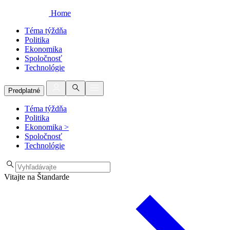
Home
Téma týždňa
Politika
Ekonomika
Spoločnosť
Technológie
Predplatné
Téma týždňa
Politika
Ekonomika
>
Spoločnosť
Technológie
Vitajte na Štandarde