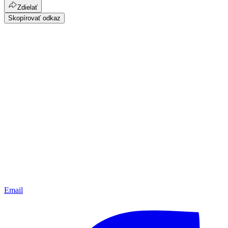
Zdielať
Skopírovať odkaz
Email