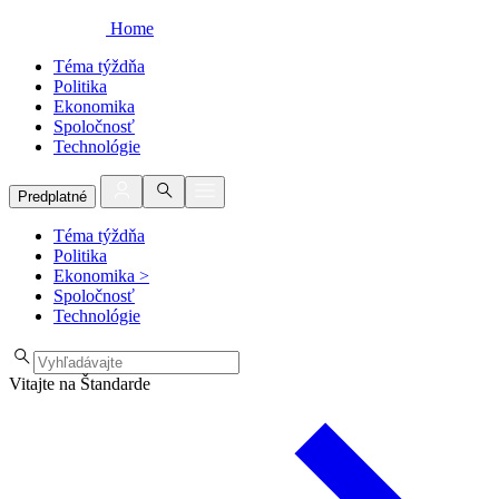
Home
Téma týždňa
Politika
Ekonomika
Spoločnosť
Technológie
Predplatné
Téma týždňa
Politika
Ekonomika
>
Spoločnosť
Technológie
Vitajte na Štandarde