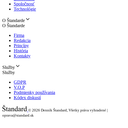
Spoločnosť
Technológie
O Štandarde
O Štandarde
Firma
Redakcia
Princípy
História
Kontakty
Služby
Služby
GDPR
V.O.P
Podmienky používania
Kódex diskusií
© 2026
Denník Štandard, Všetky práva vyhradené |
oprava@standard.sk