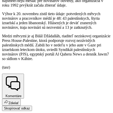
najsmrteľnejší mesiac pre novinárov odvtedy, ako organizácia v
roku 1992 prvýkrát začala zbierať údaje.
Výbor k 20. novembru zistil tieto údaje: potvrdených mŕtvych
novinárov a pracovníkov médií je 48: 43 palestínskych, štyria
izraelskí a jeden libanonský. Hlásených je deväť zranených
novinárov, traja novinári sú nezvestní a 13 je zatknutých.
Medzi mŕtvymi je aj Bilál Džádalláh, riaditeľ neziskovej organizácie
Press House-Palestine, ktorá podporuje rozvoj nezávislých
palestínskych médií. Zabili ho v nedeľu v jeho aute v Gaze pri
izraelskom leteckom útoku, uviedli Syndikát palestínskych
novinárov (PJS), egyptský portál Al Qahera News a denník Jawm7
so sídlom v Káhire.
(tasr)
Komentáre
Zdielať
Skopírovať odkaz