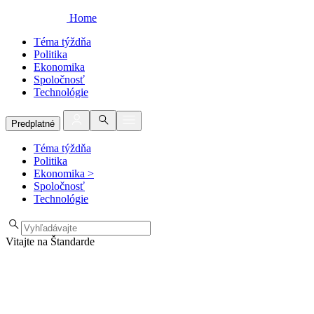
Home
Téma týždňa
Politika
Ekonomika
Spoločnosť
Technológie
Predplatné
Téma týždňa
Politika
Ekonomika
>
Spoločnosť
Technológie
Vitajte na Štandarde