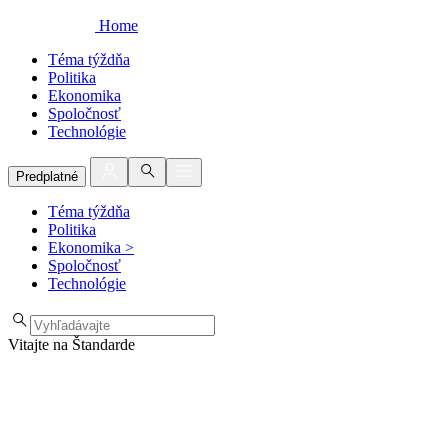
Home
Téma týždňa
Politika
Ekonomika
Spoločnosť
Technológie
Predplatné
Téma týždňa
Politika
Ekonomika
>
Spoločnosť
Technológie
Vitajte na Štandarde