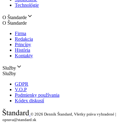
Technológie
O Štandarde
O Štandarde
Firma
Redakcia
Princípy
História
Kontakty
Služby
Služby
GDPR
V.O.P
Podmienky používania
Kódex diskusií
© 2026
Denník Štandard, Všetky práva vyhradené |
oprava@standard.sk