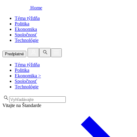
Home
Téma týždňa
Politika
Ekonomika
Spoločnosť
Technológie
Predplatné
Téma týždňa
Politika
Ekonomika
>
Spoločnosť
Technológie
Vitajte na Štandarde