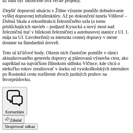
už mali byť ukončené dva veľké projekty.
Zlepšiť dopravnú situáciu v Žiline výrazne pomôže dobudovanie
vyššej dopravnej infraštruktúry. Až po dokončení tunela Višňové –
Dubná Skala a rekonštrukcii železničného uzla (a tomu
prislúchajúcich stavieb – podjazd Kysucká a nový most nad
železničnú trať v blízkosti železničnej a autobusovej stanice z Ul. 1.
mája na Ul. Ľavobrežnú) sa intenzita cestnej dopravy v meste
dostane na štandardnú úroveň.
Toto sú kľúčové body. Okrem nich čiastočne pomôže v rámci
aktualizovaného generelu dopravy aj plánovaná výstavba ciest, ako
napríklad na najväčšom žilinskom sídlisku Vlčince, kde chcú o
niekoľko rokov zrealizovať v úseku od vysokoškolských internátov
po Rosinskú cestu rozšírenie dvoch jazdných pruhov na
štvorprúdovku.
Komentáre
Zdielať
Skopírovať odkaz