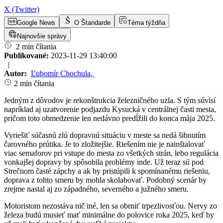
X (Twitter)
Google News
O Štandarde
Téma týždňa
Najnovšie správy
2 min čítania
Publikované:
2023-11-29 13:40:00
|
Autor:
Ľubomír Chochula
,
2 min čítania
Jedným z dôvodov je rekonštrukcia železničného uzla. S tým súvisí
napríklad aj uzatvorenie podjazdu Kysucká v centrálnej časti mesta,
pričom toto obmedzenie len nedávno predĺžili do konca mája 2025.
Vyriešiť súčasnú zlú dopravnú situáciu v meste sa nedá šibnutím
čarovného prútika. Je to zložitejšie. Riešením nie je nainštalovať
viac semaforov pri vstupe do mesta zo všetkých strán, lebo regulácia
vonkajšej dopravy by spôsobila problémy inde. Už teraz sú pod
Strečnom časté zápchy a ak by pristúpili k spomínanému riešeniu,
doprava z tohto smeru by mohla skolabovať. Podobný scenár by
zrejme nastal aj zo západného, severného a južného smeru.
Motoristom nezostáva nič iné, len sa obrniť trpezlivosťou. Nervy zo
železa budú musieť mať minimálne do polovice roka 2025, keď by