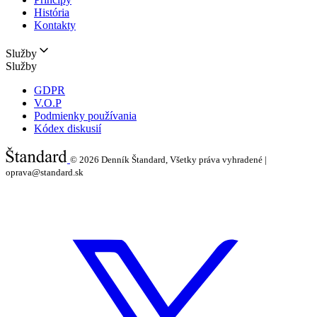
História
Kontakty
Služby
Služby
GDPR
V.O.P
Podmienky používania
Kódex diskusií
© 2026
Denník Štandard, Všetky práva vyhradené |
oprava@standard.sk