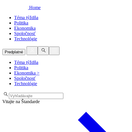
Home
Téma týždňa
Politika
Ekonomika
Spoločnosť
Technológie
Predplatné
Téma týždňa
Politika
Ekonomika
>
Spoločnosť
Technológie
Vitajte na Štandarde