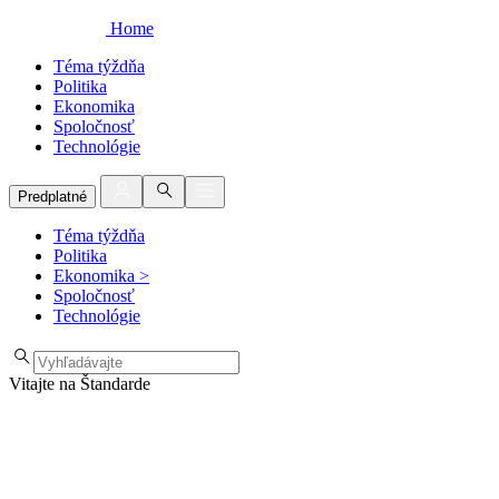
Home
Téma týždňa
Politika
Ekonomika
Spoločnosť
Technológie
Predplatné
Téma týždňa
Politika
Ekonomika
>
Spoločnosť
Technológie
Vitajte na Štandarde