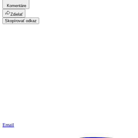
Komentáre
Zdielať
Skopírovať odkaz
Email