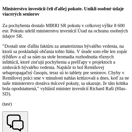
Ministerstvo investícií čelí ďalšej pokute. Unikli osobné údaje
viacerých seniorov
Za pochybenia dostalo MIRRI SR pokutu v celkovej výške 8 600
eur. Pokutu udelil ministerstvu investícií Úrad na ochranu osobných
údajov SR.
"Dostali sme ďalšiu faktúru za amaterizmus bývalého vedenia, na
ktorú sa poskladajú občania tohto štátu. V úrade som ešte len zopár
týždňov a už sa nám na stole hromadia rozhodnutia rôznych
inštitúcií, ktoré zisťujú pochybenia a prešľapy v projektoch a
zmluvách bývalého vedenia. Najskôr to bol Remišovej
sebapropagačný časopis, teraz sú to tablety pre seniorov. Chyby v
Remišovej práci sme v minulosti nahlas kritizovali a dnes, keď za ne
naše ministerstvo dostáva tisícové pokuty, sa ukazuje, že táto kritika
bola opodstatnená," vyhlásil minister investícií Richard Raši (Hlas-
SD).
(tasr)