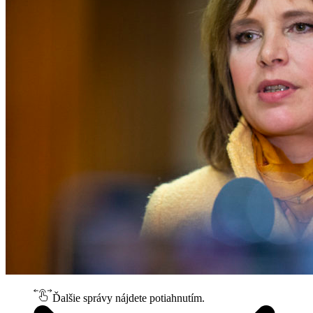
Ďalšie správy nájdete potiahnutím.