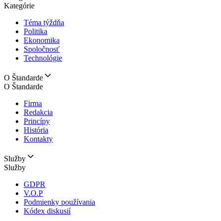
Kategórie
Téma týždňa
Politika
Ekonomika
Spoločnosť
Technológie
O Štandarde
O Štandarde
Firma
Redakcia
Princípy
História
Kontakty
Služby
Služby
GDPR
V.O.P
Podmienky používania
Kódex diskusií