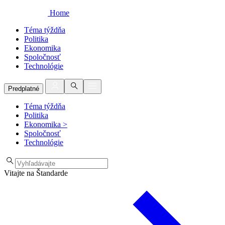
Home
Téma týždňa
Politika
Ekonomika
Spoločnosť
Technológie
Predplatné
Téma týždňa
Politika
Ekonomika
>
Spoločnosť
Technológie
Vitajte na Štandarde