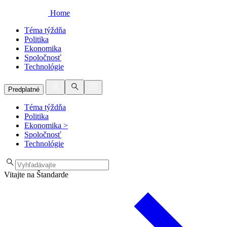
Home
Téma týždňa
Politika
Ekonomika
Spoločnosť
Technológie
Predplatné
Téma týždňa
Politika
Ekonomika
>
Spoločnosť
Technológie
Vitajte na Štandarde