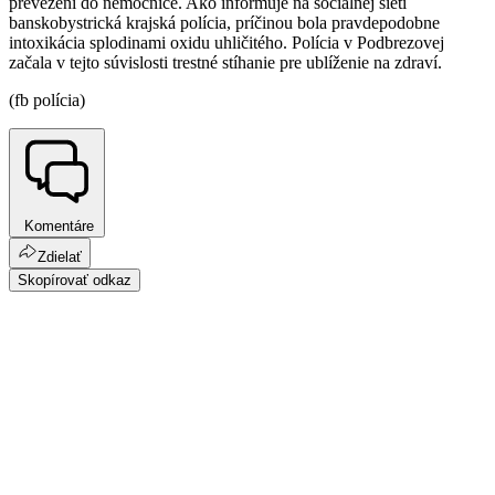
prevezení do nemocnice. Ako informuje na sociálnej sieti
banskobystrická krajská polícia, príčinou bola pravdepodobne
intoxikácia splodinami oxidu uhličitého. Polícia v Podbrezovej
začala v tejto súvislosti trestné stíhanie pre ublíženie na zdraví.
(fb polícia)
Komentáre
Zdielať
Skopírovať odkaz