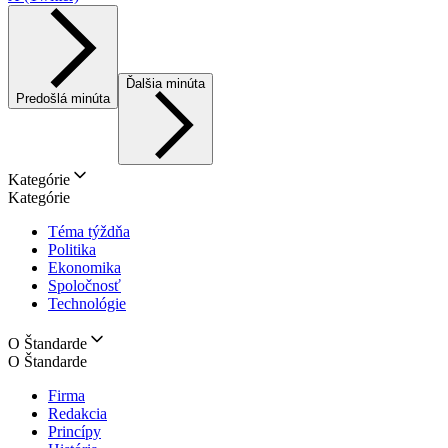
Ďalšia minúta
Predošlá minúta
Kategórie
Kategórie
Téma týždňa
Politika
Ekonomika
Spoločnosť
Technológie
O Štandarde
O Štandarde
Firma
Redakcia
Princípy