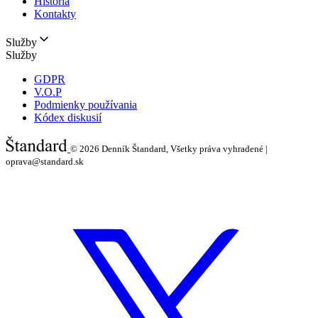
História
Kontakty
Služby
Služby
GDPR
V.O.P
Podmienky používania
Kódex diskusií
© 2026
Denník Štandard, Všetky práva vyhradené |
oprava@standard.sk