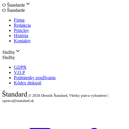
O Štandarde
O Štandarde
Firma
Redakcia
Princípy
História
Kontakty
Služby
Služby
GDPR
V.O.P
Podmienky používania
Kódex diskusií
© 2026
Denník Štandard, Všetky práva vyhradené |
oprava@standard.sk