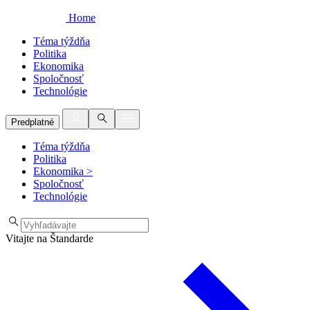
Home
Téma týždňa
Politika
Ekonomika
Spoločnosť
Technológie
Predplatné
Téma týždňa
Politika
Ekonomika
>
Spoločnosť
Technológie
Vitajte na Štandarde