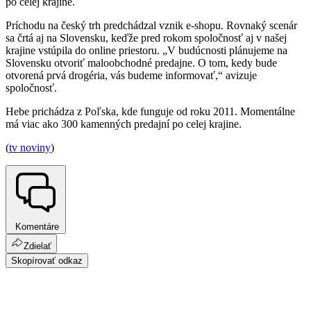
po celej krajine.
Príchodu na český trh predchádzal vznik e-shopu. Rovnaký scenár
sa črtá aj na Slovensku, keďže pred rokom spoločnosť aj v našej
krajine vstúpila do online priestoru. „V budúcnosti plánujeme na
Slovensku otvoriť maloobchodné predajne. O tom, kedy bude
otvorená prvá drogéria, vás budeme informovať,“ avizuje
spoločnosť.
Hebe prichádza z Poľska, kde funguje od roku 2011. Momentálne
má viac ako 300 kamenných predajní po celej krajine.
(
tv noviny
)
Komentáre
Zdielať
Skopírovať odkaz