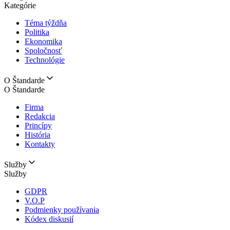
Kategórie
Téma týždňa
Politika
Ekonomika
Spoločnosť
Technológie
O Štandarde
O Štandarde
Firma
Redakcia
Princípy
História
Kontakty
Služby
Služby
GDPR
V.O.P
Podmienky používania
Kódex diskusií