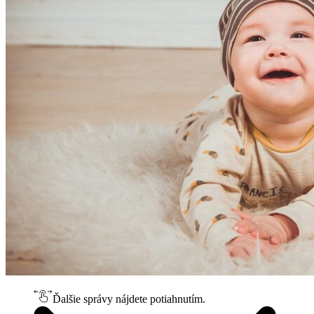
Ďalšie správy nájdete potiahnutím.