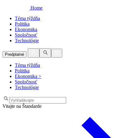
Home
Téma týždňa
Politika
Ekonomika
Spoločnosť
Technológie
Predplatné
Téma týždňa
Politika
Ekonomika
>
Spoločnosť
Technológie
Vitajte na Štandarde