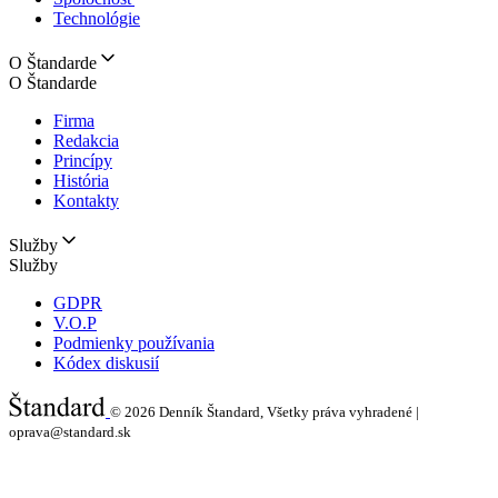
Technológie
O Štandarde
O Štandarde
Firma
Redakcia
Princípy
História
Kontakty
Služby
Služby
GDPR
V.O.P
Podmienky používania
Kódex diskusií
© 2026
Denník Štandard, Všetky práva vyhradené |
oprava@standard.sk