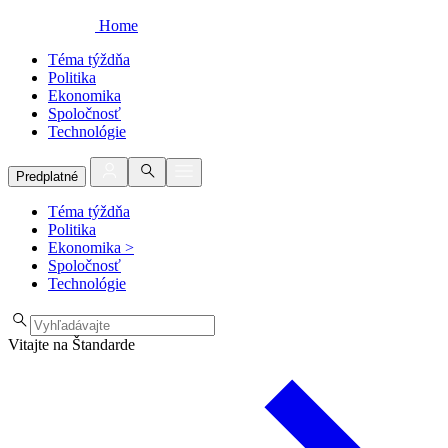
Home
Téma týždňa
Politika
Ekonomika
Spoločnosť
Technológie
Predplatné
Téma týždňa
Politika
Ekonomika
>
Spoločnosť
Technológie
Vitajte na Štandarde