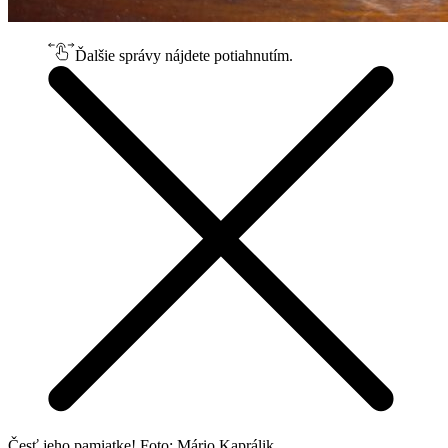
Ďalšie správy nájdete potiahnutím.
Česť jeho pamiatke! Foto: Mário Kaprálik