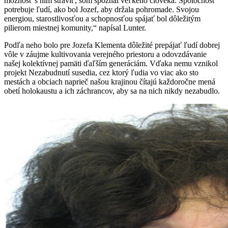
možnosť s ním stráviť, som spoznal veľkého človeka. Spoločnosť
potrebuje ľudí, ako bol Jozef, aby držala pohromade. Svojou
energiou, starostlivosťou a schopnosťou spájať bol dôležitým
pilierom miestnej komunity,“ napísal Lunter.
Podľa neho bolo pre Jozefa Klementa dôležité prepájať ľudí dobrej
vôle v záujme kultivovania verejného priestoru a odovzdávanie
našej kolektívnej pamäti ďaľším generáciám. Vďaka nemu vznikol
projekt Nezabudnutí susedia, cez ktorý ľudia vo viac ako sto
mestách a obciach naprieč našou krajinou čítajú každoročne mená
obetí holokaustu a ich záchrancov, aby sa na nich nikdy nezabudlo.