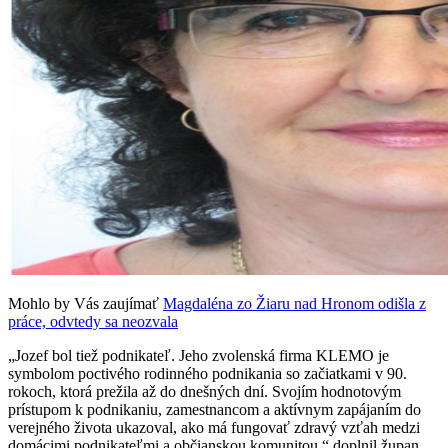
Mohlo by Vás zaujímať
Magdaléna zo Žiaru nad Hronom odišla z
práce, odvtedy sa neozvala
„Jozef bol tiež podnikateľ. Jeho zvolenská firma KLEMO je
symbolom poctivého rodinného podnikania so začiatkami v 90.
rokoch, ktorá prežila až do dnešných dní. Svojím hodnotovým
prístupom k podnikaniu, zamestnancom a aktívnym zapájaním do
verejného života ukazoval, ako má fungovať zdravý vzťah medzi
domácimi podnikateľmi a občianskou komunitou,“ doplnil župan