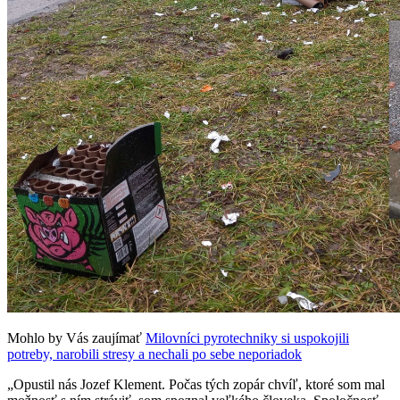
Mohlo by Vás zaujímať
Milovníci pyrotechniky si uspokojili
potreby, narobili stresy a nechali po sebe neporiadok
„Opustil nás Jozef Klement. Počas tých zopár chvíľ, ktoré som mal