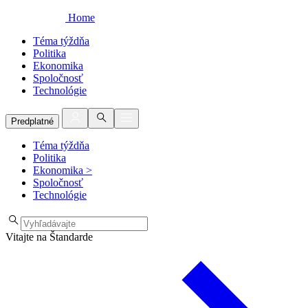
Home
Téma týždňa
Politika
Ekonomika
Spoločnosť
Technológie
Predplatné
Téma týždňa
Politika
Ekonomika
>
Spoločnosť
Technológie
Vitajte na Štandarde