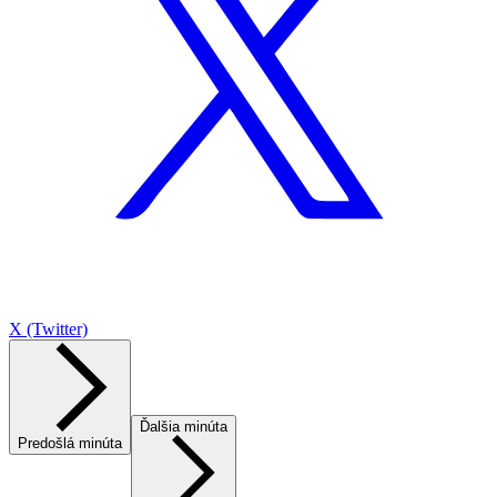
X (Twitter)
Ďalšia minúta
Predošlá minúta