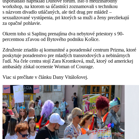
usporiadalo napríklad Dúhové fórum. Išlo o medzinárodný
workshop, na ktorom sa účastníci zoznamovali s technikou
s názvom divadlo utláčaných, ale tiež drag pre mládež –
sexualizované vystúpenia, pri ktorých sa muži a ženy prezliekajú
za opačné pohlavie.
Okrem toho si Saplinq prenajíma dva nebytové priestory s 90-
percentnou zľavou od Bytového podniku Košice.
Združenie zriadilo aj komunitné a poradenské centrum Prizma, ktoré
poskytuje poradenstvo pre mladých transrodových a nebinárnych
ľudí. Na čele centra stojí Zara Kromková, muž, ktorý od americkej
ambasády získal ocenenie Woman of Courage.
Viac si prečítate v článku Dany Vitálošovej.