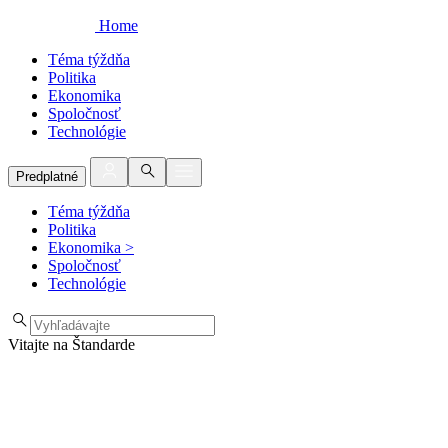
Home
Téma týždňa
Politika
Ekonomika
Spoločnosť
Technológie
Predplatné
Téma týždňa
Politika
Ekonomika
>
Spoločnosť
Technológie
Vitajte na Štandarde