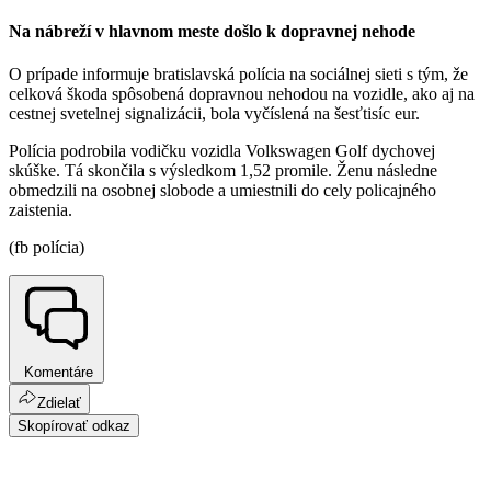
Na nábreží v hlavnom meste došlo k dopravnej nehode
O prípade informuje bratislavská polícia na sociálnej sieti s tým, že
celková škoda spôsobená dopravnou nehodou na vozidle, ako aj na
cestnej svetelnej signalizácii, bola vyčíslená na šesťtisíc eur.
Polícia podrobila vodičku vozidla Volkswagen Golf dychovej
skúške. Tá skončila s výsledkom 1,52 promile. Ženu následne
obmedzili na osobnej slobode a umiestnili do cely policajného
zaistenia.
(fb polícia)
Komentáre
Zdielať
Skopírovať odkaz