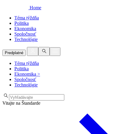
Home
Téma týždňa
Politika
Ekonomika
Spoločnosť
Technológie
Predplatné
Téma týždňa
Politika
Ekonomika
>
Spoločnosť
Technológie
Vitajte na Štandarde