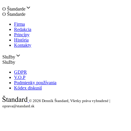
O Štandarde
O Štandarde
Firma
Redakcia
Princípy
História
Kontakty
Služby
Služby
GDPR
V.O.P
Podmienky používania
Kódex diskusií
© 2026
Denník Štandard, Všetky práva vyhradené |
oprava@standard.sk