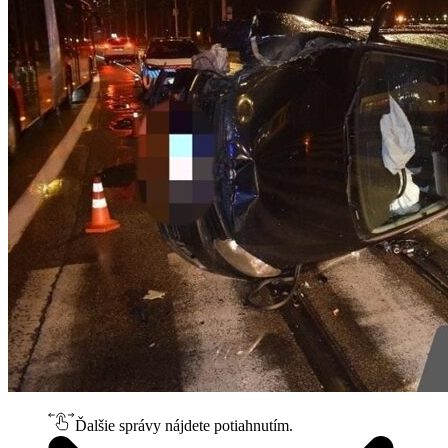
Ďalšie správy nájdete potiahnutím.