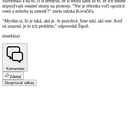
Slovensko a na to, či si nemyslí, že si môžu sami za to, že ich hnutie
nepozývajú ostatné strany na protesty. "Nie je rétorika voči opozícii
ostrá a netreba ju zmeniť?" znela otázka Kovačiča.
"Myslím si, že je taká, aká je. Je pravdivá. Sme takí, akí sme. Keď
sú urazení, je to ich problém," odpovedal Šipoš.
(markíza)
Komentáre
Zdielať
Skopírovať odkaz