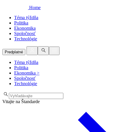
Home
Téma týždňa
Politika
Ekonomika
Spoločnosť
Technológie
Predplatné
Téma týždňa
Politika
Ekonomika
>
Spoločnosť
Technológie
Vitajte na Štandarde