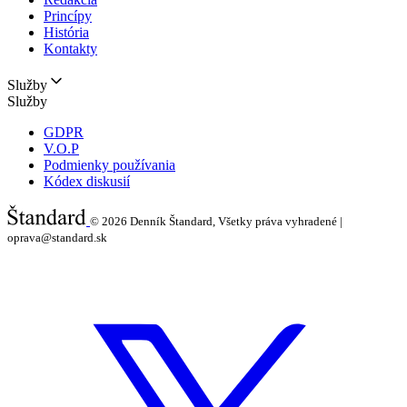
Princípy
História
Kontakty
Služby
Služby
GDPR
V.O.P
Podmienky používania
Kódex diskusií
© 2026
Denník Štandard, Všetky práva vyhradené |
oprava@standard.sk