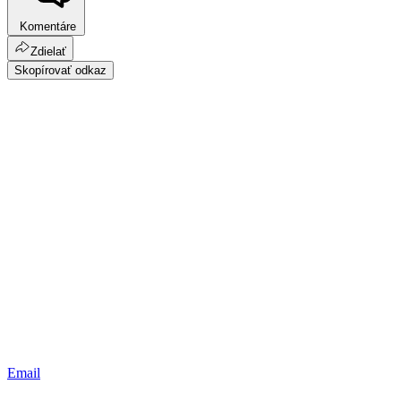
Komentáre
Zdielať
Skopírovať odkaz
Email