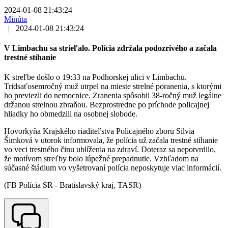
2024-01-08 21:43:24
Minúta
|
2024-01-08 21:43:24
V Limbachu sa strieľalo. Polícia zdržala podozrivého a začala
trestné stíhanie
K streľbe došlo o 19:33 na Podhorskej ulici v Limbachu.
Tridsaťosemročný muž utrpel na mieste strelné poranenia, s ktorými
ho previezli do nemocnice. Zranenia spôsobil 38-ročný muž legálne
držanou strelnou zbraňou. Bezprostredne po príchode policajnej
hliadky ho obmedzili na osobnej slobode.
Hovorkyňa Krajského riaditeľstva Policajného zboru Silvia
Šimková v utorok informovala, že polícia už začala trestné stíhanie
vo veci trestného činu ublíženia na zdraví. Doteraz sa nepotvrdilo,
že motívom streľby bolo lúpežné prepadnutie. Vzhľadom na
súčasné štádium vo vyšetrovaní polícia neposkytuje viac informácií.
(FB Polícia SR - Bratislavský kraj, TASR)