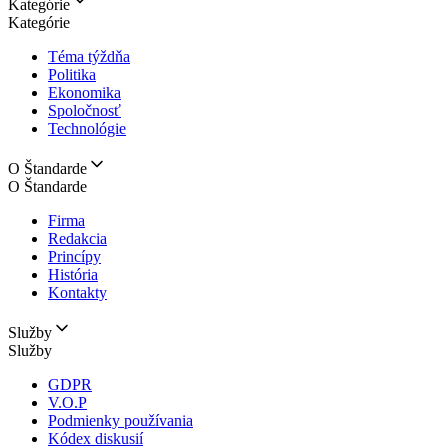
Kategórie
Kategórie
Téma týždňa
Politika
Ekonomika
Spoločnosť
Technológie
O Štandarde
O Štandarde
Firma
Redakcia
Princípy
História
Kontakty
Služby
Služby
GDPR
V.O.P
Podmienky používania
Kódex diskusií