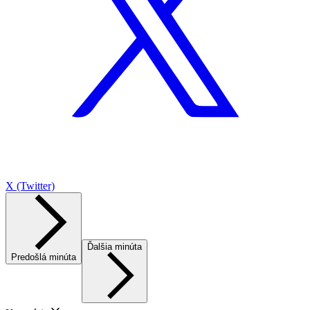
X (Twitter)
Ďalšia minúta
Predošlá minúta