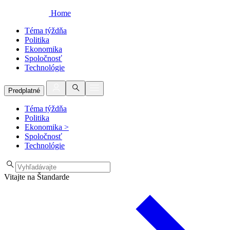
Home
Téma týždňa
Politika
Ekonomika
Spoločnosť
Technológie
Predplatné
Téma týždňa
Politika
Ekonomika
>
Spoločnosť
Technológie
Vitajte na Štandarde