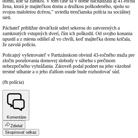
domu, kde sa zamkol. V tom čase sa v dome nachádzala aj 41-ročná
žena, ktorá je majiteľkou domu a družkou poškodeného, spolu so
svojou maloletou dcérou," uviedla trenčianska polícia na sociálnej
sieti.
Páchateľ približne deväťkrát udrel sekerou do zatvorených a
zamknutých vstupných dverí, čím ich poškodil. Od svojho konania
upustil a z miesta odišiel až vo chvíli, keď majiteľka domu kričala,
že zavolá políciu.
Policajný vyšetrovateľ v Partizánskom obvinil 43-ročného muža pre
zločin porušovania domovej slobody v súbehu s prečinom
nebezpečného vyhrážania. Zároveň podal podnet na jeho väzobné
trestné stíhanie a o jeho ďalšom osude bude rozhodovať súd.
(fb polícia)
Komentáre
Zdielať
Skopírovať odkaz