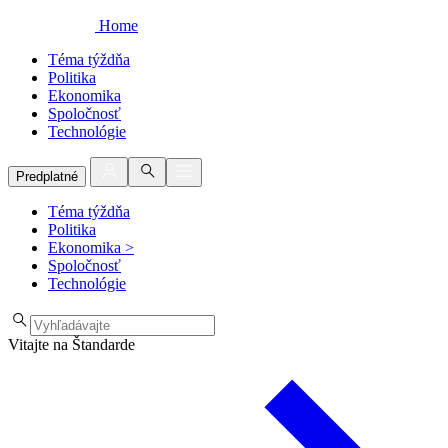
Home
Téma týždňa
Politika
Ekonomika
Spoločnosť
Technológie
Predplatné
Téma týždňa
Politika
Ekonomika
>
Spoločnosť
Technológie
Vitajte na Štandarde