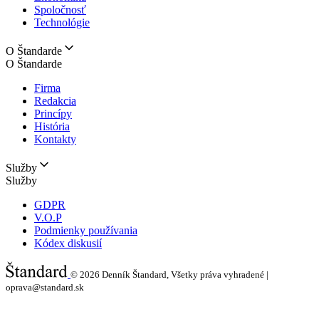
Spoločnosť
Technológie
O Štandarde
O Štandarde
Firma
Redakcia
Princípy
História
Kontakty
Služby
Služby
GDPR
V.O.P
Podmienky používania
Kódex diskusií
© 2026
Denník Štandard, Všetky práva vyhradené |
oprava@standard.sk