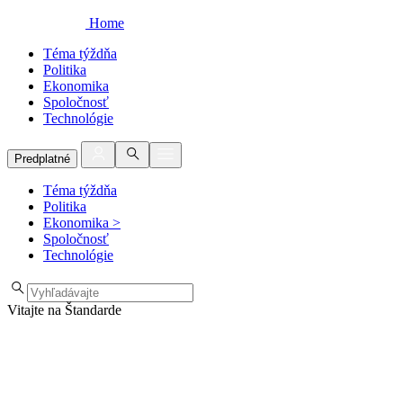
Home
Téma týždňa
Politika
Ekonomika
Spoločnosť
Technológie
Predplatné
Téma týždňa
Politika
Ekonomika
>
Spoločnosť
Technológie
Vitajte na Štandarde