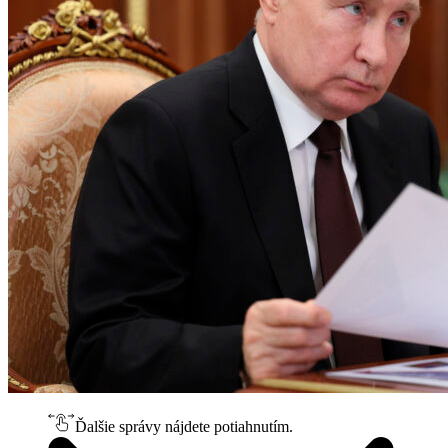
Ďalšie správy nájdete potiahnutím.