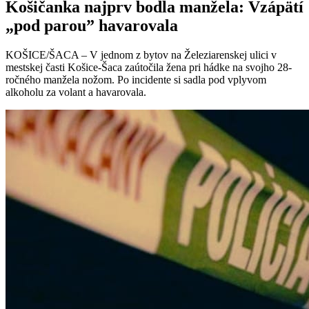
Košičanka najprv bodla manžela: Vzápätí
„pod parou” havarovala
KOŠICE/ŠACA – V jednom z bytov na Železiarenskej ulici v
mestskej časti Košice-Šaca zaútočila žena pri hádke na svojho 28-
ročného manžela nožom. Po incidente si sadla pod vplyvom
alkoholu za volant a havarovala.