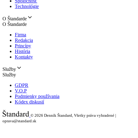
Spoločnosť
Technológie
O Štandarde
O Štandarde
Firma
Redakcia
Princípy
História
Kontakty
Služby
Služby
GDPR
V.O.P
Podmienky používania
Kódex diskusií
© 2026
Denník Štandard, Všetky práva vyhradené |
oprava@standard.sk