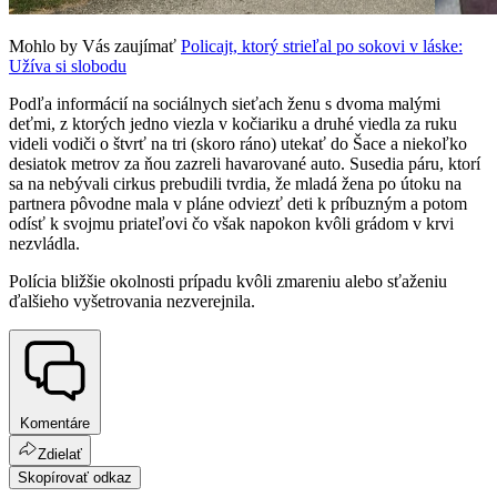
Mohlo by Vás zaujímať
Policajt, ktorý strieľal po sokovi v láske:
Užíva si slobodu
Podľa informácií na sociálnych sieťach ženu s dvoma malými
deťmi, z ktorých jedno viezla v kočiariku a druhé viedla za ruku
videli vodiči o štvrť na tri (skoro ráno) utekať do Šace a niekoľko
desiatok metrov za ňou zazreli havarované auto. Susedia páru, ktorí
sa na nebývali cirkus prebudili tvrdia, že mladá žena po útoku na
partnera pôvodne mala v pláne odviezť deti k príbuzným a potom
odísť k svojmu priateľovi čo však napokon kvôli grádom v krvi
nezvládla.
Polícia bližšie okolnosti prípadu kvôli zmareniu alebo sťaženiu
ďalšieho vyšetrovania nezverejnila.
Komentáre
Zdielať
Skopírovať odkaz