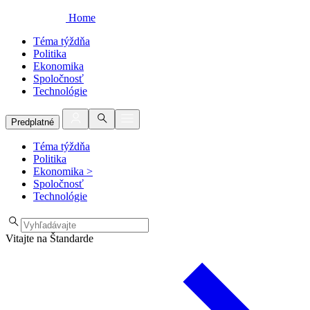
Home
Téma týždňa
Politika
Ekonomika
Spoločnosť
Technológie
Predplatné
Téma týždňa
Politika
Ekonomika
>
Spoločnosť
Technológie
Vitajte na Štandarde