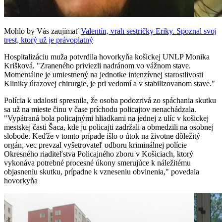
Mohlo by Vás zaujímať
Valentín, vrah sestričky Eriky. Spoznal svoj
trest, ktorý už je právoplatný
Hospitalizáciu muža potvrdila hovorkyňa košickej UNLP Monika
Krišková. "Zraneného priviezli nadránom vo vážnom stave.
Momentálne je umiestnený na jednotke intenzívnej starostlivosti
Kliniky úrazovej chirurgie, je pri vedomí a v stabilizovanom stave."
Polícia k udalosti spresnila, že osoba podozrivá zo spáchania skutku
sa už na mieste činu v čase príchodu policajtov nenachádzala.
"Vypátraná bola policajnými hliadkami na jednej z ulíc v košickej
mestskej časti Šaca, kde ju policajti zadržali a obmedzili na osobnej
slobode. Keďže v tomto prípade išlo o útok na životne dôležitý
orgán, vec prevzal vyšetrovateľ odboru kriminálnej polície
Okresného riaditeľstva Policajného zboru v Košiciach, ktorý
vykonáva potrebné procesné úkony smerujúce k náležitému
objasneniu skutku, prípadne k vzneseniu obvinenia," povedala
hovorkyňa