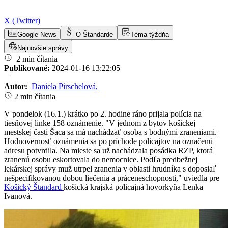
X (Twitter)
Google News
O Štandarde
Téma týždňa
Najnovšie správy
2 min čítania
Publikované:
2024-01-16 13:22:05
|
Autor:
Daniela Pirschelová
,
2 min čítania
V pondelok (16.1.) krátko po 2. hodine ráno prijala polícia na
tiesňovej linke 158 oznámenie. "V jednom z bytov košickej
mestskej časti Šaca sa má nachádzať osoba s bodnými zraneniami.
Hodnovernosť oznámenia sa po príchode policajtov na označenú
adresu potvrdila. Na mieste sa už nachádzala posádka RZP, ktorá
zranenú osobu eskortovala do nemocnice. Podľa predbežnej
lekárskej správy muž utrpel zranenia v oblasti hrudníka s doposiaľ
nešpecifikovanou dobou liečenia a práceneschopnosti," uviedla pre
Košický Štandard
košická krajská policajná hovorkyňa Lenka
Ivanová.