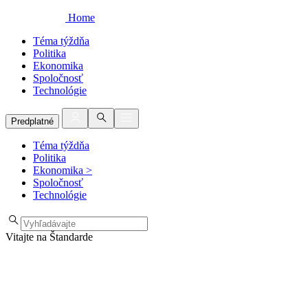
Home
Téma týždňa
Politika
Ekonomika
Spoločnosť
Technológie
Predplatné
Téma týždňa
Politika
Ekonomika
>
Spoločnosť
Technológie
Vitajte na Štandarde