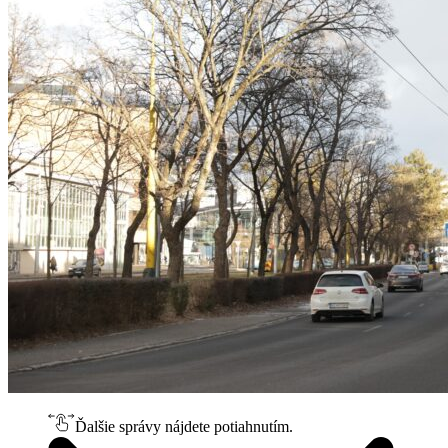
Ďalšie správy nájdete potiahnutím.