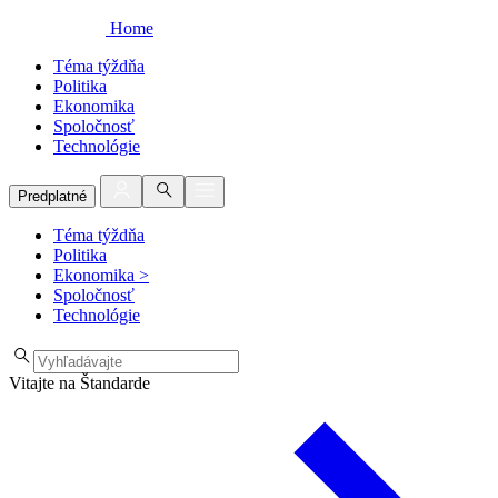
Home
Téma týždňa
Politika
Ekonomika
Spoločnosť
Technológie
Predplatné
Téma týždňa
Politika
Ekonomika
>
Spoločnosť
Technológie
Vitajte na Štandarde