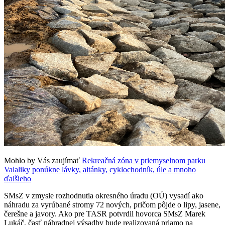
Mohlo by Vás zaujímať
Rekreačná zóna v priemyselnom parku
Valaliky ponúkne lávky, altánky, cyklochodník, úle a mnoho
ďalšieho
SMsZ v zmysle rozhodnutia okresného úradu (OÚ) vysadí ako
náhradu za vyrúbané stromy 72 nových, pričom pôjde o lipy, jasene,
čerešne a javory. Ako pre TASR potvrdil hovorca SMsZ Marek
Lukáč, časť náhradnej výsadby bude realizovaná priamo na