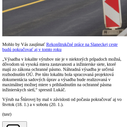
Mohlo by Vás zaujímať
Rekonštrukčné práce na Slaneckej ceste
budú pokračovať aj v tomto roku
„Výsadba v lokalite výrubov nie je v niektorých prípadoch možná,
dôvodom sú vysoká miera zastavanosti a inžinierske siete, ktoré
majú zo zákona ochranné pásmo. Náhradná výsadba je určená
rozhodnutím OÚ. Pre túto lokalitu bola spracovaná projektová
dokumentácia sadových úprav a výsadba bude realizovaná v
maximálnej možnej miere s prihliadnutím na ochranné pásma
inžinierskych sietí,“ spresnil Lukáč.
Výrub na Štúrovej by mal v závislosti od počasia pokračovať aj vo
štvrtok (18. 1.) a v sobotu (20. 1.).
(tasr)