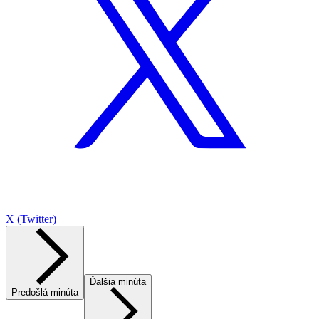
X (Twitter)
Ďalšia minúta
Predošlá minúta