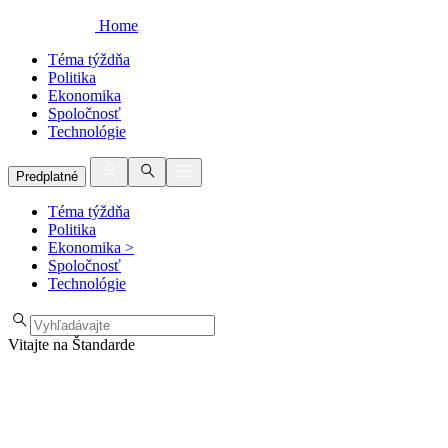
Home
Téma týždňa
Politika
Ekonomika
Spoločnosť
Technológie
Predplatné
Téma týždňa
Politika
Ekonomika
>
Spoločnosť
Technológie
Vitajte na Štandarde