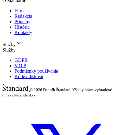
O Štandarde
Firma
Redakcia
Princípy
História
Kontakty
Služby
Služby
GDPR
V.O.P
Podmienky používania
Kódex diskusií
© 2026
Denník Štandard, Všetky práva vyhradené |
oprava@standard.sk