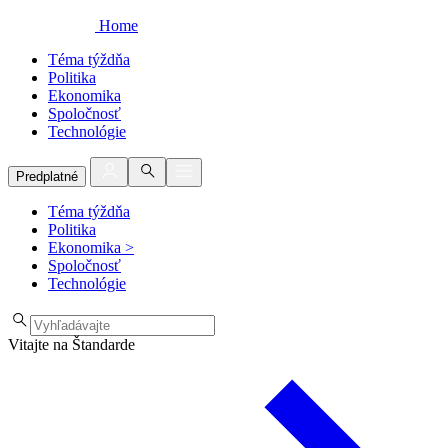
Home
Téma týždňa
Politika
Ekonomika
Spoločnosť
Technológie
Predplatné
Téma týždňa
Politika
Ekonomika
>
Spoločnosť
Technológie
Vitajte na Štandarde