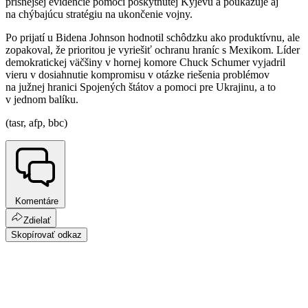
prísnejšej evidencie pomoci poskytnutej Kyjevu a poukazuje aj
na chýbajúcu stratégiu na ukončenie vojny.
Po prijatí u Bidena Johnson hodnotil schôdzku ako produktívnu, ale
zopakoval, že prioritou je vyriešiť ochranu hraníc s Mexikom. Líder
demokratickej väčšiny v hornej komore Chuck Schumer vyjadril
vieru v dosiahnutie kompromisu v otázke riešenia problémov
na južnej hranici Spojených štátov a pomoci pre Ukrajinu, a to
v jednom balíku.
(tasr, afp, bbc)
Komentáre
Zdielať
Skopírovať odkaz