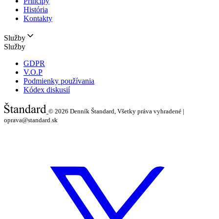
Princípy
História
Kontakty
Služby
Služby
GDPR
V.O.P
Podmienky používania
Kódex diskusií
© 2026
Denník Štandard, Všetky práva vyhradené |
oprava@standard.sk