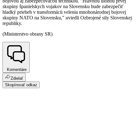
bojovou aj zabezpečovacou technikou. "Hlavnou úlohou prvej
skupiny španielskych vojakov na Slovensku bude zabezpečiť
hladký priebeh v transformácii velenia mnohonárodnej bojovej
skupiny NATO na Slovensku," uviedli Ozbrojené sily Slovenskej
republiky.
(Ministerstvo obrany SR)
Komentáre
Zdielať
Skopírovať odkaz