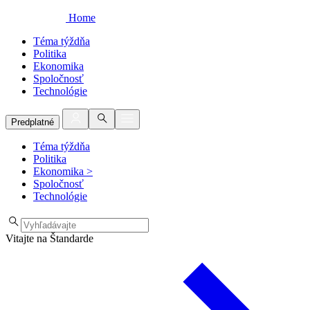
Home
Téma týždňa
Politika
Ekonomika
Spoločnosť
Technológie
Predplatné
Téma týždňa
Politika
Ekonomika
>
Spoločnosť
Technológie
Vitajte na Štandarde