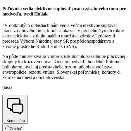
Poľovníci vedia efektívne suplovať prácu zásahového tímu pre
medveďa, tvrdí Huliak
"V dotknutých oblastiach nám vedia veľmi efektívne suplovať
prácu zásahového tímu, ktorá sa ukázala v priebehu štyroch rokov
ako neefektívna z titulu malého množstva zdrojov," zdôraznil
predseda Výboru Národnej rady SR pre pôdohospodárstvo a
životné prostredie Rudolf Huliak (SNS).
Na pôde ministerstva sa v utorok uskutočnilo zasadnutie pracovnej
skupiny ku krízovému manažmentu medveďa hnedého. Prítomní
boli okrem iných aj predstavitelia rezortu pôdohospodárstva,
enviropolície, rezortu vnútra, Slovenskej poľovníckej komory či
Združenia miest a obcí Slovenska.
(tasr)
Komentáre
Zdielať