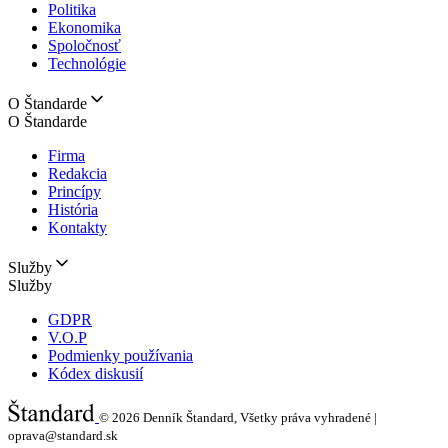
Politika
Ekonomika
Spoločnosť
Technológie
O Štandarde
O Štandarde
Firma
Redakcia
Princípy
História
Kontakty
Služby
Služby
GDPR
V.O.P
Podmienky používania
Kódex diskusií
© 2026
Denník Štandard, Všetky práva vyhradené |
oprava@standard.sk