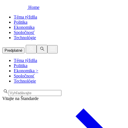
Home
Téma týždňa
Politika
Ekonomika
Spoločnosť
Technológie
Predplatné
Téma týždňa
Politika
Ekonomika
>
Spoločnosť
Technológie
Vitajte na Štandarde