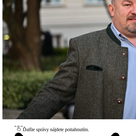
Ďalšie správy nájdete potiahnutím.