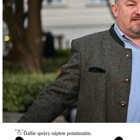
Ďalšie správy nájdete potiahnutím.