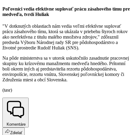
Poľovníci vedia efektívne suplovať prácu zásahového tímu pre
medveďa, tvrdí Huliak
"V dotknutých oblastiach nám vedia veľmi efektívne suplovať
prácu zásahového tímu, ktorá sa ukázala v priebehu štyroch rokov
ako neefektívna z titulu malého množstva zdrojov," zdôraznil
predseda Výboru Národnej rady SR pre pôdohospodárstvo a
životné prostredie Rudolf Huliak (SNS).
Na pôde ministerstva sa v utorok uskutočnilo zasadnutie pracovnej
skupiny ku krízovému manažmentu medveďa hnedého. Prítomní
boli okrem iných aj predstavitelia rezortu pôdohospodárstva,
enviropolície, rezortu vnútra, Slovenskej poľovníckej komory či
Združenia miest a obcí Slovenska.
(tasr)
Komentáre
Zdielať