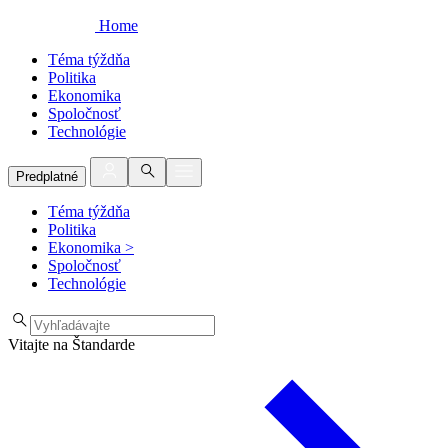
Home
Téma týždňa
Politika
Ekonomika
Spoločnosť
Technológie
Predplatné
Téma týždňa
Politika
Ekonomika
>
Spoločnosť
Technológie
Vitajte na Štandarde