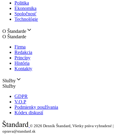
Politika
Ekonomika
Spoločnosť
Technológie
O Štandarde
O Štandarde
Firma
Redakcia
Princípy
História
Kontakty
Služby
Služby
GDPR
V.O.P
Podmienky používania
Kódex diskusií
© 2026
Denník Štandard, Všetky práva vyhradené |
oprava@standard.sk