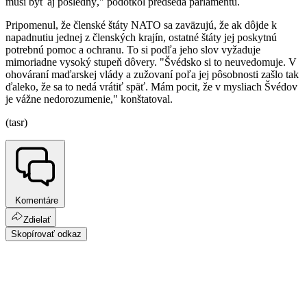
musí byť aj posledný," podotkol predseda parlamentu.
Pripomenul, že členské štáty NATO sa zaväzujú, že ak dôjde k
napadnutiu jednej z členských krajín, ostatné štáty jej poskytnú
potrebnú pomoc a ochranu. To si podľa jeho slov vyžaduje
mimoriadne vysoký stupeň dôvery. "Švédsko si to neuvedomuje. V
ohováraní maďarskej vlády a zužovaní poľa jej pôsobnosti zašlo tak
ďaleko, že sa to nedá vrátiť späť. Mám pocit, že v mysliach Švédov
je vážne nedorozumenie," konštatoval.
(tasr)
Komentáre
Zdielať
Skopírovať odkaz