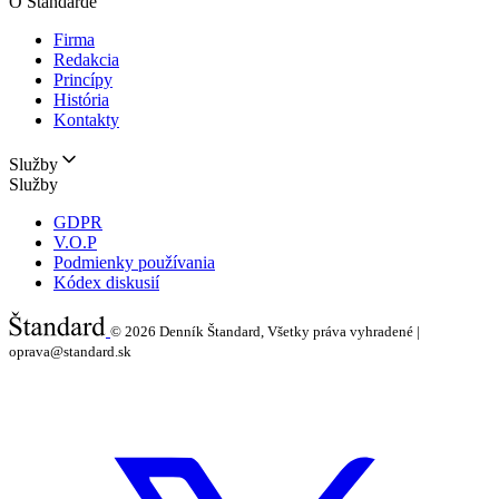
O Štandarde
Firma
Redakcia
Princípy
História
Kontakty
Služby
Služby
GDPR
V.O.P
Podmienky používania
Kódex diskusií
© 2026
Denník Štandard, Všetky práva vyhradené |
oprava@standard.sk