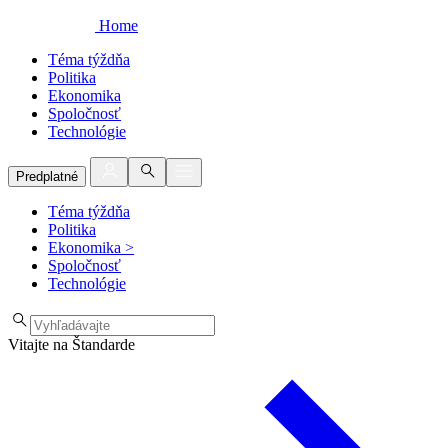
Home
Téma týždňa
Politika
Ekonomika
Spoločnosť
Technológie
Predplatné
Téma týždňa
Politika
Ekonomika
>
Spoločnosť
Technológie
Vitajte na Štandarde