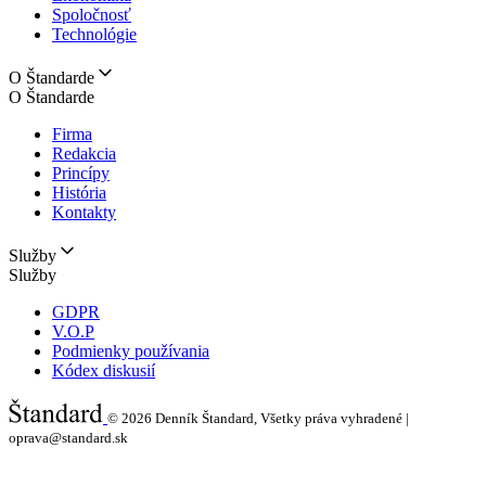
Spoločnosť
Technológie
O Štandarde
O Štandarde
Firma
Redakcia
Princípy
História
Kontakty
Služby
Služby
GDPR
V.O.P
Podmienky používania
Kódex diskusií
© 2026
Denník Štandard, Všetky práva vyhradené |
oprava@standard.sk