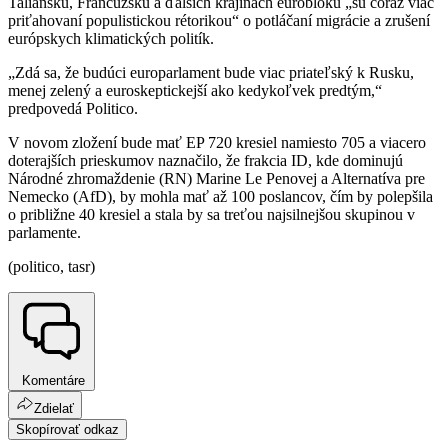
Taliansku, Francúzsku a ďalších krajinách eurobloku „sú čoraz viac
priťahovaní populistickou rétorikou“ o potláčaní migrácie a zrušení
európskych klimatických politík.
„Zdá sa, že budúci europarlament bude viac priateľský k Rusku,
menej zelený a euroskeptickejší ako kedykoľvek predtým,“
predpovedá Politico.
V novom zložení bude mať EP 720 kresiel namiesto 705 a viacero
doterajších prieskumov naznačilo, že frakcia ID, kde dominujú
Národné zhromaždenie (RN) Marine Le Penovej a Alternatíva pre
Nemecko (AfD), by mohla mať až 100 poslancov, čím by polepšila
o približne 40 kresiel a stala by sa treťou najsilnejšou skupinou v
parlamente.
(politico, tasr)
Komentáre
Zdielať
Skopírovať odkaz