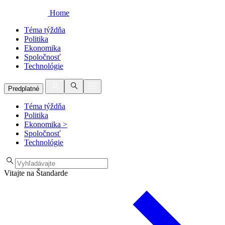
Home
Téma týždňa
Politika
Ekonomika
Spoločnosť
Technológie
Predplatné
Téma týždňa
Politika
Ekonomika
>
Spoločnosť
Technológie
Vitajte na Štandarde