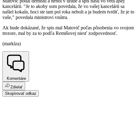
Matovič podal demisiu a nebol v úrade a spis našli vo vedľajšej
kancelárii. "Je to akoby som povedala, že vo vašej kancelárii sa
našiel kokaín, hoci ste tam pol roka neboli a ja budem tvrdiť, že je to
vaše," povedala ministrovi vnútra.
Ak bude dokázané, že spis mal Matovič počas pôsobenia vo svojom
trezore, mal by za to podľa Remišovej niesť zodpovednosť.
(markíza)
Komentáre
Zdielať
Skopírovať odkaz