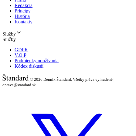
Redakcia
Princípy
História
Kontakty
Služby
Služby
GDPR
V.O.P
Podmienky používania
Kódex diskusií
© 2026
Denník Štandard, Všetky práva vyhradené |
oprava@standard.sk