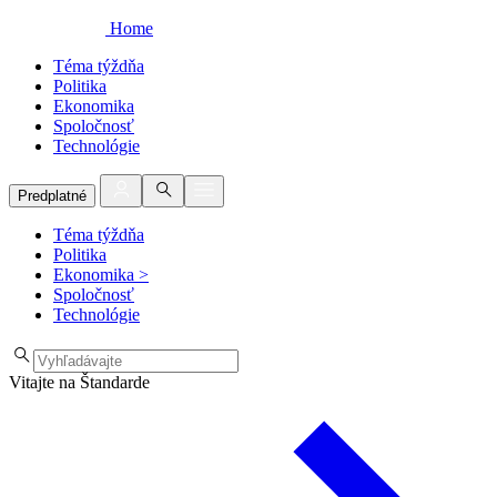
Home
Téma týždňa
Politika
Ekonomika
Spoločnosť
Technológie
Predplatné
Téma týždňa
Politika
Ekonomika
>
Spoločnosť
Technológie
Vitajte na Štandarde