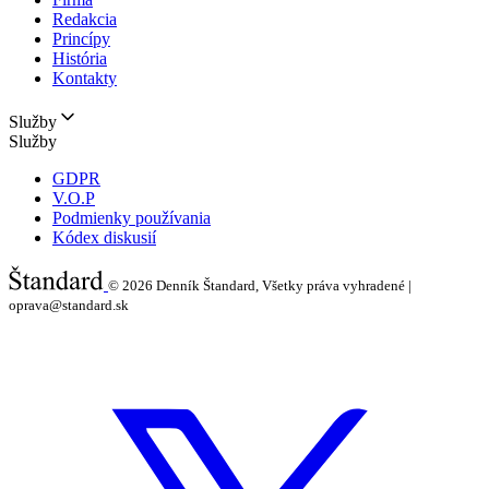
Redakcia
Princípy
História
Kontakty
Služby
Služby
GDPR
V.O.P
Podmienky používania
Kódex diskusií
© 2026
Denník Štandard, Všetky práva vyhradené |
oprava@standard.sk