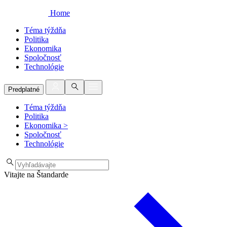
Home
Téma týždňa
Politika
Ekonomika
Spoločnosť
Technológie
Predplatné
Téma týždňa
Politika
Ekonomika
>
Spoločnosť
Technológie
Vitajte na Štandarde