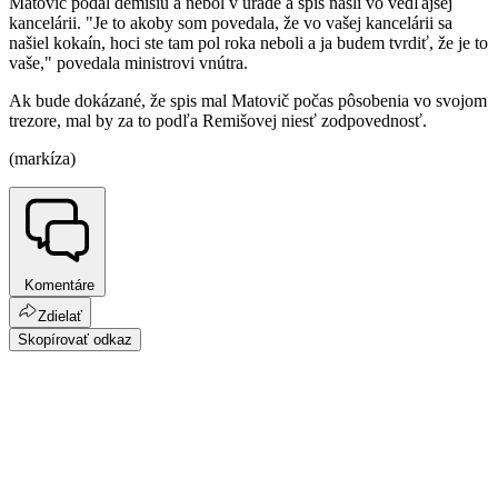
Matovič podal demisiu a nebol v úrade a spis našli vo vedľajšej
kancelárii. "Je to akoby som povedala, že vo vašej kancelárii sa
našiel kokaín, hoci ste tam pol roka neboli a ja budem tvrdiť, že je to
vaše," povedala ministrovi vnútra.
Ak bude dokázané, že spis mal Matovič počas pôsobenia vo svojom
trezore, mal by za to podľa Remišovej niesť zodpovednosť.
(markíza)
Komentáre
Zdielať
Skopírovať odkaz