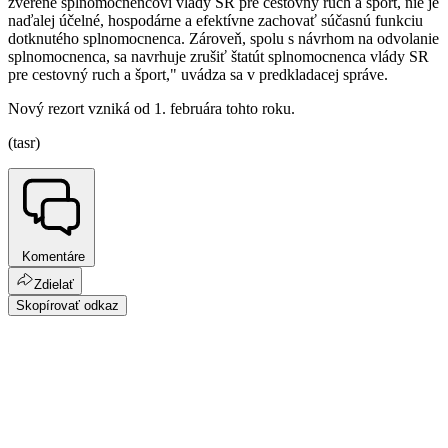
zverené splnomocnencovi vlády SR pre cestovný ruch a šport, nie je
naďalej účelné, hospodárne a efektívne zachovať súčasnú funkciu
dotknutého splnomocnenca. Zároveň, spolu s návrhom na odvolanie
splnomocnenca, sa navrhuje zrušiť štatút splnomocnenca vlády SR
pre cestovný ruch a šport," uvádza sa v predkladacej správe.
Nový rezort vzniká od 1. februára tohto roku.
(tasr)
Komentáre
Zdielať
Skopírovať odkaz