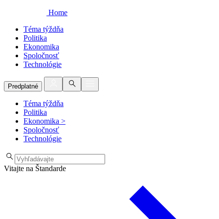
Home
Téma týždňa
Politika
Ekonomika
Spoločnosť
Technológie
Predplatné
Téma týždňa
Politika
Ekonomika
>
Spoločnosť
Technológie
Vitajte na Štandarde