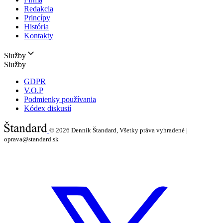
Redakcia
Princípy
História
Kontakty
Služby
Služby
GDPR
V.O.P
Podmienky používania
Kódex diskusií
© 2026
Denník Štandard, Všetky práva vyhradené |
oprava@standard.sk