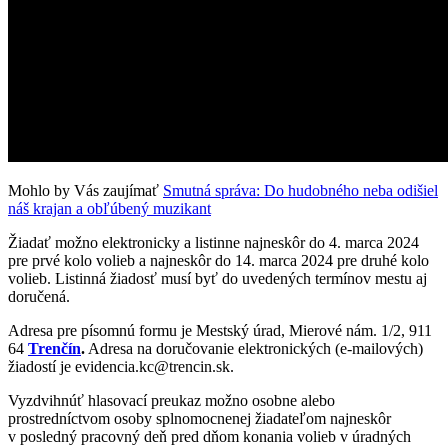
Mohlo by Vás zaujímať
Smutná správa: Do hudobného neba odišiel
náš krajan a obľúbený muzikant
Žiadať možno elektronicky a listinne najneskôr do 4. marca 2024
pre prvé kolo volieb a najneskôr do 14. marca 2024 pre druhé kolo
volieb. Listinná žiadosť musí byť do uvedených termínov mestu aj
doručená.
Adresa pre písomnú formu je Mestský úrad, Mierové nám. 1/2, 911
64
Trenčín
.
Adresa na doručovanie elektronických (e-mailových)
žiadostí je
evidencia.kc@trencin.sk
.
Vyzdvihnúť hlasovací preukaz možno osobne alebo
prostredníctvom osoby splnomocnenej žiadateľom najneskôr
v posledný pracovný deň pred dňom konania volieb v úradných