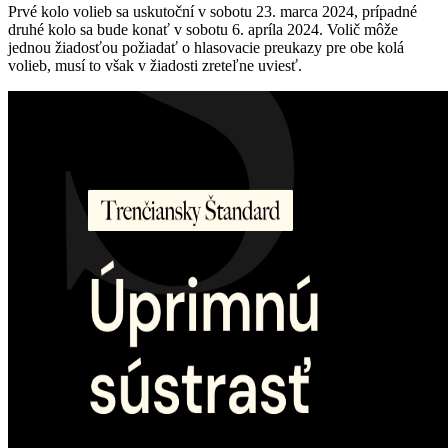
Prvé kolo volieb sa uskutoční v sobotu 23. marca 2024, prípadné
druhé kolo sa bude konať v sobotu 6. apríla 2024. Volič môže
jednou žiadosťou požiadať o hlasovacie preukazy pre obe kolá
volieb, musí to však v žiadosti zreteľne uviesť.