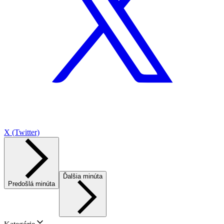
X (Twitter)
Ďalšia minúta
Predošlá minúta