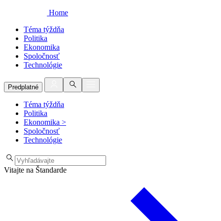
Home
Téma týždňa
Politika
Ekonomika
Spoločnosť
Technológie
Predplatné
Téma týždňa
Politika
Ekonomika
>
Spoločnosť
Technológie
Vitajte na Štandarde