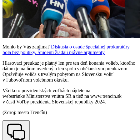
Mohlo by Vás zaujímať
Diskusia o osude špeciálnej prokuratúry
bola bez politiky. Študenti žiadali právne argumenty
Hlasovací preukaz je platný len pre ten deň konania volieb, ktorého
dátum je na ňom uvedený a len spolu s občianskym preukazom.
Oprávňuje voliča s trvalým pobytom na Slovensku voliť
v ľubovoľnom volebnom okrsku.
Všetko o prezidentských voľbách nájdete na
webstránke Ministerstva vnútra SR a tiež na www.trencin.sk
v časti Voľby prezidenta Slovenskej republiky 2024.
(Zdroj: mesto Trenčín)