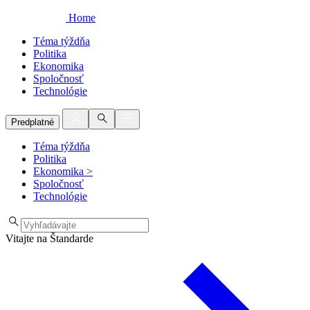
Home
Téma týždňa
Politika
Ekonomika
Spoločnosť
Technológie
Predplatné
Téma týždňa
Politika
Ekonomika
>
Spoločnosť
Technológie
Vitajte na Štandarde