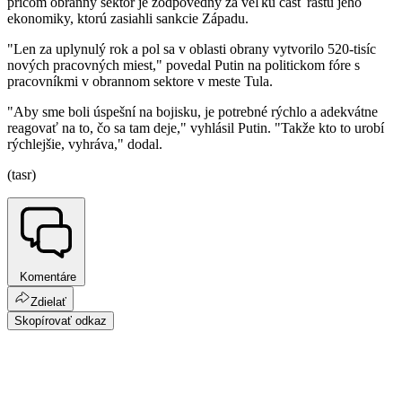
pričom obranný sektor je zodpovedný za veľkú časť rastu jeho
ekonomiky, ktorú zasiahli sankcie Západu.
"Len za uplynulý rok a pol sa v oblasti obrany vytvorilo 520-tisíc
nových pracovných miest," povedal Putin na politickom fóre s
pracovníkmi v obrannom sektore v meste Tula.
"Aby sme boli úspešní na bojisku, je potrebné rýchlo a adekvátne
reagovať na to, čo sa tam deje," vyhlásil Putin. "Takže kto to urobí
rýchlejšie, vyhráva," dodal.
(tasr)
Komentáre
Zdielať
Skopírovať odkaz