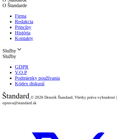
O Štandarde
Firma
Redakcia
Princípy
História
Kontakty
Služby
Služby
GDPR
V.O.P
Podmienky používania
Kódex diskusií
© 2026
Denník Štandard, Všetky práva vyhradené |
oprava@standard.sk