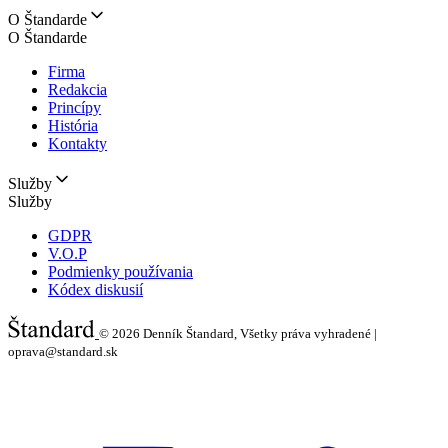
O Štandarde
O Štandarde
Firma
Redakcia
Princípy
História
Kontakty
Služby
Služby
GDPR
V.O.P
Podmienky používania
Kódex diskusií
© 2026
Denník Štandard, Všetky práva vyhradené |
oprava@standard.sk