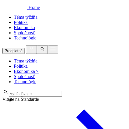
Home
Téma týždňa
Politika
Ekonomika
Spoločnosť
Technológie
Predplatné
Téma týždňa
Politika
Ekonomika
>
Spoločnosť
Technológie
Vitajte na Štandarde