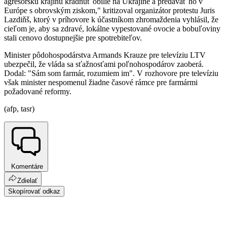
agresorskú krajinu kradnúť obilie na Ukrajine a predávať ho v
Európe s obrovským ziskom," kritizoval organizátor protestu Juris
Lazdiňš, ktorý v príhovore k účastníkom zhromaždenia vyhlásil, že
cieľom je, aby sa zdravé, lokálne vypestované ovocie a bobuľoviny
stali cenovo dostupnejšie pre spotrebiteľov.
Minister pôdohospodárstva Armands Krauze pre televíziu LTV
ubezpečil, že vláda sa sťažnosťami poľnohospodárov zaoberá.
Dodal: "Sám som farmár, rozumiem im". V rozhovore pre televíziu
však minister nespomenul žiadne časové rámce pre farmármi
požadované reformy.
(afp, tasr)
Komentáre
Zdielať
Skopírovať odkaz