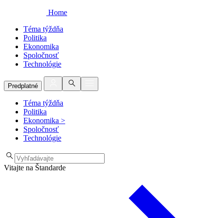
Home
Téma týždňa
Politika
Ekonomika
Spoločnosť
Technológie
Predplatné
Téma týždňa
Politika
Ekonomika
>
Spoločnosť
Technológie
Vitajte na Štandarde