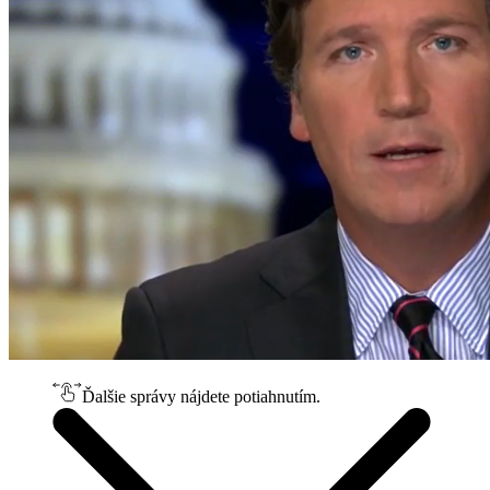
Ďalšie správy nájdete potiahnutím.