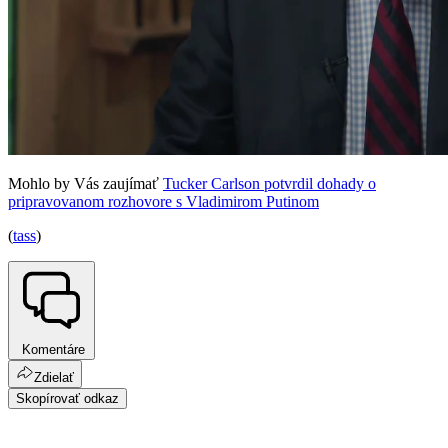
Mohlo by Vás zaujímať
Tucker Carlson potvrdil dohady o
pripravovanom rozhovore s Vladimirom Putinom
(
tass
)
Komentáre
Zdielať
Skopírovať odkaz