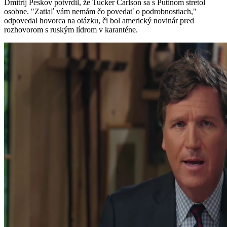
Dmitrij Peskov potvrdil, že Tucker Carlson sa s Putinom stretol
osobne. "Zatiaľ vám nemám čo povedať o podrobnostiach,"
odpovedal hovorca na otázku, či bol americký novinár pred
rozhovorom s ruským lídrom v karanténe.