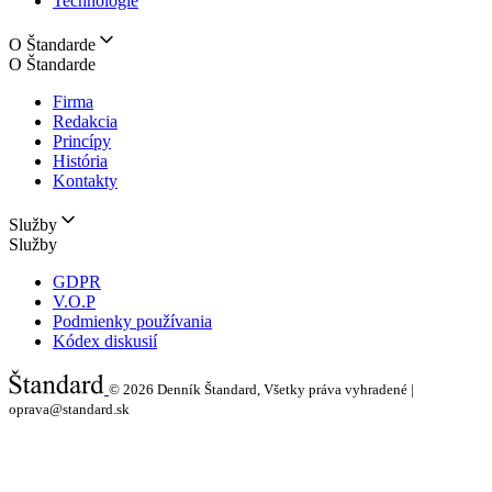
Technológie
O Štandarde
O Štandarde
Firma
Redakcia
Princípy
História
Kontakty
Služby
Služby
GDPR
V.O.P
Podmienky používania
Kódex diskusií
© 2026
Denník Štandard, Všetky práva vyhradené |
oprava@standard.sk