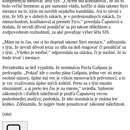
kompetenciu menovať šéfa SIS. „Chcem iba konštatovať, že asi to
bolo veľké bremeno aj pre samotnú vládu, keďže si dala takmer štyri
mesiace na to, kým mi navrhli nejakého kandidáta. Asi to súvisí s
tým, že SIS je v dobrých rukách, je v profesionálnych rukách, čo
mimochodom, konštatoval aj premiér Fico," povedala Čaputová a
dodala, že nevidí dôvod ponáhľať sa pri takom dôležitom a
zodpovednom rozhodnutí, za aké považuje výber šéfa SIS.
„Mám na to čas, oni si ho dopriali takmer štyri mesiace," zdôraznila
s tým, že nevidí dôvod teraz zo dňa na deň reagovať či ponáhľať sa
s tým. „Všetko je možné," odpovedala na otázku, či je možné, že to
bude trvať i mesiace.
Prezidentka sa tiež vyjadrila, že nominácia Pavla Gašpara ju
prekvapila. „Pokiaľ ide o osobu pána Gašpara, jedna vec sú moje
osobné názory, úplne iná vec je výkon menovacích právomocí, a to
je vec zvažovania úplne iných kritérií. Preto sa s tým musím
oboznámiť, a aj preto ten čas je na mieste," uviedla. Splnenie
zákonných i ďalších náležitostí je podľa Čaputovej vecou
podrobnejšej analýzy, podotkla, že táto nominácia je známa len
krátko. Zdôraznila, že najprv bude posudzovať zákonné náležitosti.
(sita)