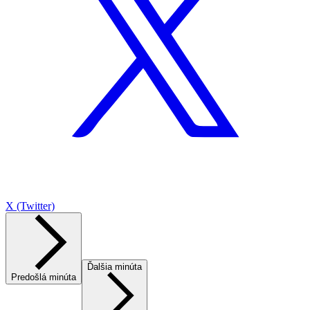
X (Twitter)
Ďalšia minúta
Predošlá minúta