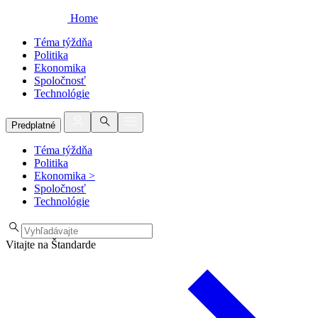
Home
Téma týždňa
Politika
Ekonomika
Spoločnosť
Technológie
Predplatné
Téma týždňa
Politika
Ekonomika
>
Spoločnosť
Technológie
Vitajte na Štandarde