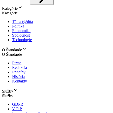
Kategórie
Kategórie
Téma týždňa
Politika
Ekonomika
Spoločnosť
Technológie
O Štandarde
O Štandarde
Firma
Redakcia
Princípy
História
Kontakty
Služby
Služby
GDPR
V.O.P