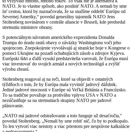
to vyzývalo mnoho, mnoho rokov. To však nie je alternatíva k
NATO. Je to vlastne spôsob, ako posilniť NATO. A nemali by sme
ísť cestou, ktorá by naznačovala, že sa snažíme oddeliť Európu od
Severnej Ameriky,“ povedal generálny tajomník NATO Jens
Stoltenberg novinárom v centrále aliancie v Bruseli, kde predsedal
stretnutiu ministrov obrany.
S potenciálnym návratom amerického exprezidenta Donalda
Trumpa do úradu rastú obavy o záväzky Washingtonu voči jeho
spojencom. Znepokojenie vyvolávajú aj stranícke boje v Kongrese o
pomoci Ukrajine na pozadí ochabujúcich zásob a zdrojov Kyjeva.
Európski lídri a ďalší vysokí predstavitelia varovali, že Európa musí
viac investovať do svojich armád a nových technológií a zvýšiť
výrobu zbraní.
Stoltenberg reagoval aj na reči, ktoré sa objavili v ostatných
týždňoch o tom, že by Európa mala vyvinúť jadrový dáždnik.
Jediné jadrové mocnosti v Európe sú Veľká Británia a Francúzsko.
To sa tradične považuje za protiváhu vplyvu USA v NATO a
nezúčastňuje sa na stretnutiach skupiny NATO pre jadrové
plánovanie.
„NATO má jadrové odstrašovanie a toto funguje už desaťročia,"
povedal Stoltenberg. „Nemali by sme robiť nič, čo by to podkopalo.
To len vytvorí viac neistoty a viac priestoru pre nesprávne kalkulácie
a nedorozumenia.“