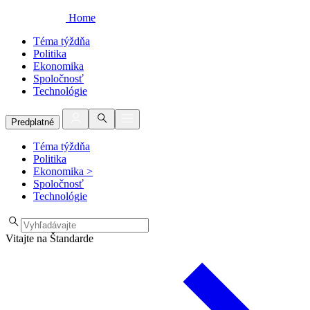
Home
Téma týždňa
Politika
Ekonomika
Spoločnosť
Technológie
Predplatné
Téma týždňa
Politika
Ekonomika
>
Spoločnosť
Technológie
Vitajte na Štandarde