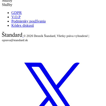
Služby
Služby
GDPR
V.O.P
Podmienky používania
Kódex diskusií
© 2026
Denník Štandard, Všetky práva vyhradené |
oprava@standard.sk