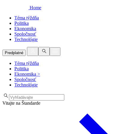
Home
Téma týždňa
Politika
Ekonomika
Spoločnosť
Technológie
Predplatné
Téma týždňa
Politika
Ekonomika
>
Spoločnosť
Technológie
Vitajte na Štandarde