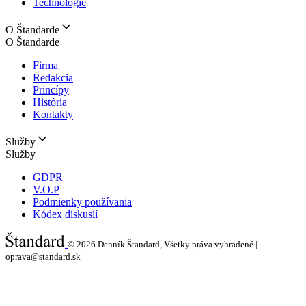
Technológie
O Štandarde
O Štandarde
Firma
Redakcia
Princípy
História
Kontakty
Služby
Služby
GDPR
V.O.P
Podmienky používania
Kódex diskusií
© 2026
Denník Štandard, Všetky práva vyhradené |
oprava@standard.sk