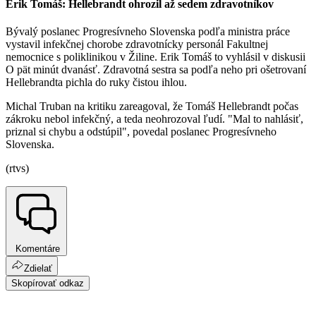
Erik Tomáš: Hellebrandt ohrozil až sedem zdravotníkov
Bývalý poslanec Progresívneho Slovenska podľa ministra práce
vystavil infekčnej chorobe zdravotnícky personál Fakultnej
nemocnice s poliklinikou v Žiline. Erik Tomáš to vyhlásil v diskusii
O pät minút dvanásť. Zdravotná sestra sa podľa neho pri ošetrovaní
Hellebrandta pichla do ruky čistou ihlou.
Michal Truban na kritiku zareagoval, že Tomáš Hellebrandt počas
zákroku nebol infekčný, a teda neohrozoval ľudí. "Mal to nahlásiť,
priznal si chybu a odstúpil", povedal poslanec Progresívneho
Slovenska.
(rtvs)
Komentáre
Zdielať
Skopírovať odkaz